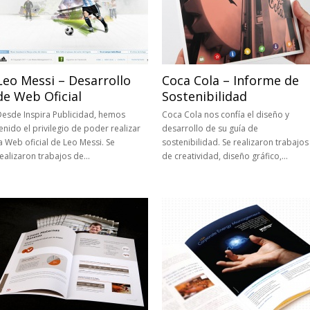
Leo Messi – Desarrollo
Coca Cola – Informe de
de Web Oficial
Sostenibilidad
Desde Inspira Publicidad, hemos
Coca Cola nos confía el diseño y
enido el privilegio de poder realizar
desarrollo de su guía de
a Web oficial de Leo Messi. Se
sostenibilidad. Se realizaron trabajos
ealizaron trabajos de…
de creatividad, diseño gráfico,…