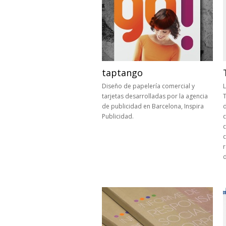
taptango
Diseño de papelería comercial y
L
tarjetas desarrolladas por la agencia
T
de publicidad en Barcelona, Inspira
d
Publicidad.
c
c
c
r
d