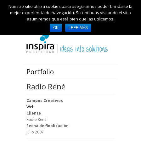
Nuestro sitio utiliza cookies para asegurarnos poder brindarte la
mejor experiencia de navegación. Si continuas visitando el sitio
asumiremos que está bien que las utilicemos.
OK
LEER MÁS
Portfolio
Radio René
Campos Creativos
Web
Cliente
Radio René
Fecha de finalización
Julio 2007