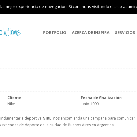
 la mejor experiencia de navegación. Si continuas visitando el sitio asumi
PORTFOLIO
ACERCA DE INSPIRA
SERVICIOS
Cliente
Fecha de finalización
Nike
Junio 1999
e indumentaria deportiva
NIKE
, nos encomienda una campaña para comunicar
us tiendas de deporte de la ciudad de Buenos Aires en Argentina.