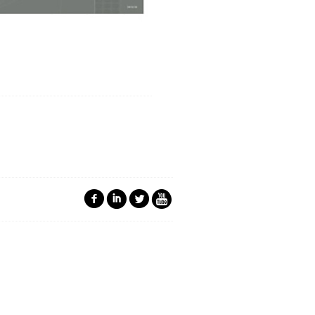
f
i
l
5