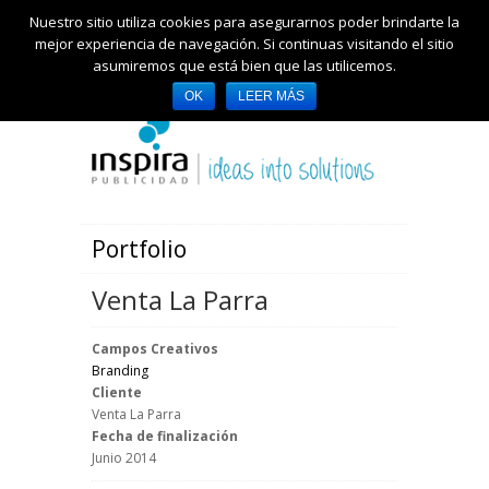
Nuestro sitio utiliza cookies para asegurarnos poder brindarte la
mejor experiencia de navegación. Si continuas visitando el sitio
asumiremos que está bien que las utilicemos.
OK
LEER MÁS
Portfolio
Venta La Parra
Campos Creativos
Branding
Cliente
Venta La Parra
Fecha de finalización
Junio 2014