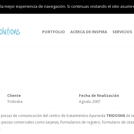
 la mejor experiencia de navegación. Si continuas visitando el sitio asumi
PORTFOLIO
ACERCA DE INSPIRA
SERVICIOS
Cliente
Fecha de finalización
Tridosha
Agosto 2007
as piezas de comunicación del centro de tratamientos Ayurveda
TRIDOSHA
de l
 piezas comerciales como tarjetas, formularios de registro, formulario de citas
.