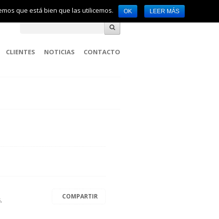
remos que está bien que las utilicemos.
OK
LEER MÁS
CLIENTES
NOTICIAS
CONTACTO
a
COMPARTIR
,