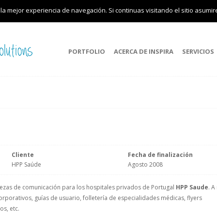
 la mejor experiencia de navegación. Si continuas visitando el sitio asumi
PORTFOLIO
ACERCA DE INSPIRA
SERVICIOS
Cliente
Fecha de finalización
HPP Saúde
Agosto 2008
piezas de comunicación para los hospitales privados de Portugal
HPP Saude
. A
corporativos, guías de usuario, folletería de especialidades médicas, flyers
s, etc.