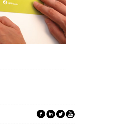
f
i
l
5