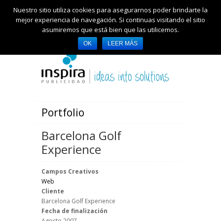
Nuestro sitio utiliza cookies para asegurarnos poder brindarte la
mejor experiencia de navegación. Si continuas visitando el sitio
asumiremos que está bien que las utilicemos.
OK
LEER MÁS
Portfolio
Barcelona Golf
Experience
Campos Creativos
Web
Cliente
Barcelona Golf Experience
Fecha de finalización
Agosto 2007