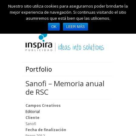
Nuestro sitio utiliza cookies para asegurarnos poder brindarte la
mejor experiencia de navegación. Si continuas visitando el sitio
asumiremos que está bien que las utilicemos.
OK
LEER MÁS
Portfolio
Sanofi – Memoria anual
de RSC
Campos Creativos
Editorial
Cliente
Sanofi
Fecha de finalización
Enero 2012