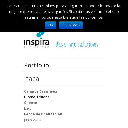
Nuestro sitio utiliza cookies para asegurarnos poder brindarte la
mejor experiencia de navegación. Si continuas visitando el sitio
asumiremos que está bien que las utilicemos.
OK
LEER MÁS
Portfolio
Itaca
Campos Creativos
Diseño
,
Editorial
Cliente
Itaca
Fecha de finalización
Junio 2010